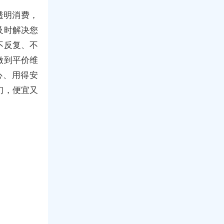
透明消费，
及时解决您
不反复、不
做到平价维
心、用得安
们，便宜又