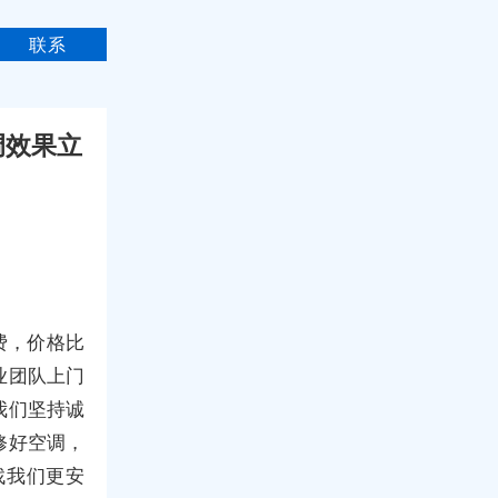
联系
调效果立
费，价格比
业团队上门
我们坚持诚
修好空调，
找我们更安