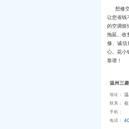
想修
让您省钱
的空调烦
拖延。收
修、诚信
心。花小
靠谱！
温州三
温
地址：
在
联系：
手机：
4
电话：