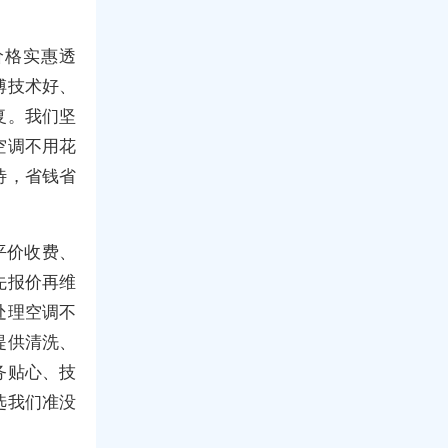
价格实惠透
傅技术好、
复。我们坚
空调不用花
待，省钱省
平价收费、
先报价再维
处理空调不
提供清洗、
务贴心、技
选我们准没