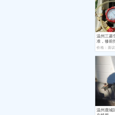
温州三菱
准，修前
价格：面
温州鹿城
在线服