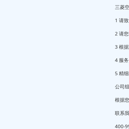
三菱空
1 请
2 请
3 根
4 服
5 
公司
根据
联系
400-9